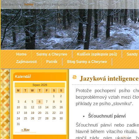
you are here :
home
» jazyková inteligence psů iii.
Home
Sunny a Cheynee
Kulíšek (epilepsie psů)
Sandy
Zajímavosti
Patník
Blog Sunny a Cheynee
Jazyková inteligence 
Kalendář
Srpen 2026
Protože pochopení psího ch
M
T
W
T
F
S
S
1
2
bezproblémový vztah mezi člo
3
4
5
6
7
8
9
příklady ze psího „slovníku“.
10
11
12
13
14
15
16
17
18
19
20
21
22
23
Šťouchnutí pánví
24
25
26
27
28
29
30
31
Šťouchnutí pánví nebo zadkem
« May
hlavně během vítacího rituál
otočil zády, nám ukazuje, 