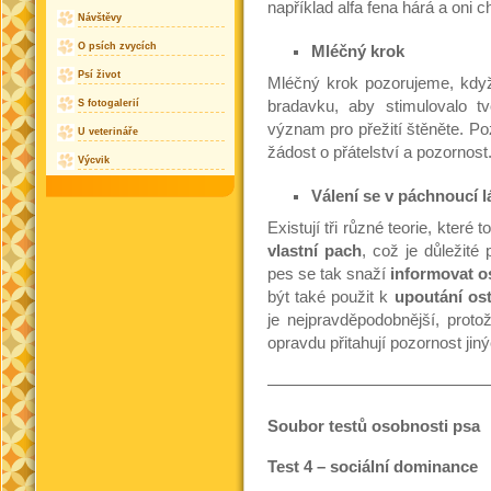
například alfa fena hárá a oni c
Návštěvy
O psích zvycích
Mléčný krok
Psí život
Mléčný krok pozorujeme, když 
bradavku, aby stimulovalo 
S fotogalerií
význam pro přežití štěněte. Po
U veterináře
žádost o přátelství a pozornost
Výcvik
Válení se v páchnoucí l
Existují tři různé teorie, které
vlastní pach
, což je důležité 
pes se tak snaží
informovat o
být také použit k
upoutání os
je nejpravděpodobnější, proto
opravdu přitahují pozornost jin
—————————————
Soubor testů osobnosti psa
Test 4 – sociální dominance