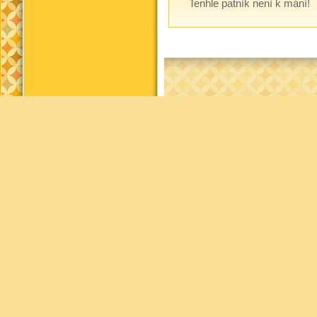
Tenhle patník není k mání!