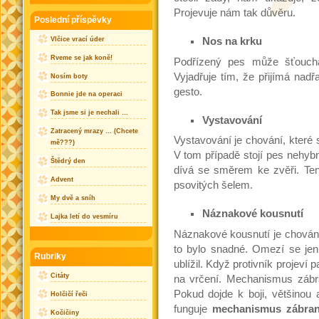
Projevuje nám tak důvěru.
Poslední příspěvky
Vlčice vrací úder
Nos na krku
Rveme se jak koně!
Podřízený pes může šťouch
Vyjadřuje tím, že přijímá nadř
Nosím boty
gesto.
Bonnie jde na operaci
Tak jsme si je nechali …
Vystavování
Zatracený mrazy … (Chcete
Vystavování je chování, které
mě???)
V tom případě stojí pes nehybn
Štědrý den
dívá se směrem ke zvěři. Ten
Advent
psovitých šelem.
My dvě a sníh
Náznakové kousnutí
Lajka letí do vesmíru
Náznakové kousnutí je chován
to bylo snadné. Omezí se je
Rubriky
ublížil. Když protivník projev
Citáty
na vrčení. Mechanismus zábra
Pokud dojde k boji, většinou
Holčičí řeči
funguje
mechanismus zábra
Kočičiny