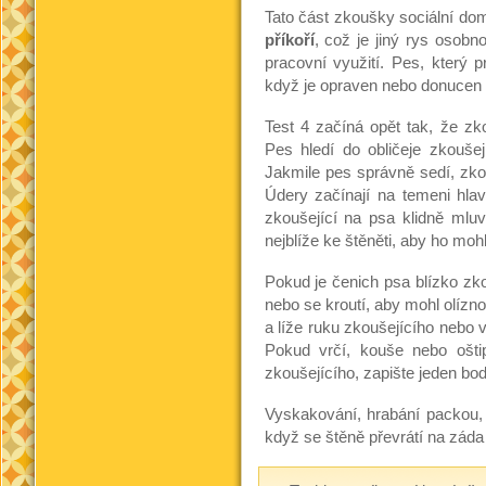
Tato část zkoušky sociální do
příkoří
, což je jiný rys osob
pracovní využití. Pes, který p
když je opraven nebo donucen u
Test 4 začíná opět tak, že zk
Pes hledí do obličeje zkouše
Jakmile pes správně sedí, zko
Údery začínají na temeni hla
zkoušející na psa klidně mluv
nejblíže ke štěněti, aby ho moh
Pokud je čenich psa blízko zko
nebo se kroutí, aby mohl olíznou
a líže ruku zkoušejícího nebo 
Pokud vrčí, kouše nebo ošti
zkoušejícího, zapište jeden bod
Vyskakování, hrabání packou,
když se štěně převrátí na záda