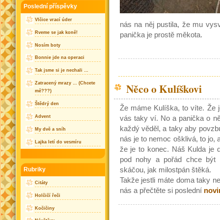
Poslední příspěvky
Vlčice vrací úder
nás na něj pustila, že mu vys
Rveme se jak koně!
panička je prostě měkota.
Nosím boty
Bonnie jde na operaci
Tak jsme si je nechali …
Zatracený mrazy … (Chcete
Něco o Kulíškovi
mě???)
Štědrý den
Že máme Kulíška, to víte. Že j
Advent
vás taky ví. No a panička o 
každý věděl, a taky aby povzbu
My dvě a sníh
nás je to nemoc ošklivá, to jo, 
Lajka letí do vesmíru
že je to konec. Náš Kulda je 
pod nohy a pořád chce být 
skáčou, jak milostpán štěká.
Rubriky
Takže jestli máte doma taky n
Citáty
nás a přečtěte si poslední
novi
Holčičí řeči
Kočičiny