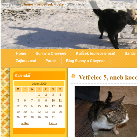
you are here :
home
»
psipelisek
»
date
» 2009 » leden
Home
Sunny a Cheynee
Kulíšek (epilepsie psů)
Sandy
Zajímavosti
Patník
Blog Sunny a Cheynee
Vetřelec 5, aneb koc
Kalendář
Leden 2009
M
T
W
T
F
S
S
1
2
3
4
5
6
7
8
9
10
11
12
13
14
15
16
17
18
19
20
21
22
23
24
25
26
27
28
29
30
31
« Dec
Feb »