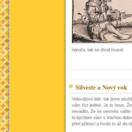
náruče, tak se dívat musel.
Silvestr a Nový rok
Velevážení lidé, tak jsme proži
vám říct jediné. Je to hnus. Ž
nevadilo. Že se vesměs válíte 
to bychom vám s trochou dobré 
před půlnocí a trvalo to až do 