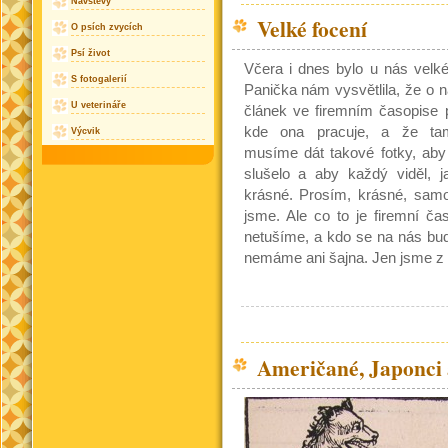
Návštěvy
Velké focení
O psích zvycích
Psí život
Včera i dnes bylo u nás velké
S fotogalerií
Panička nám vysvětlila, že o 
U veterináře
článek ve firemním časopise 
kde ona pracuje, a že ta
Výcvik
musíme dát takové fotky, ab
slušelo a aby každý viděl, 
krásné. Prosím, krásné, sam
jsme. Ale co to je firemní čas
netušíme, a kdo se na nás bud
nemáme ani šajna. Jen jsme z t
Američané, Japonci a