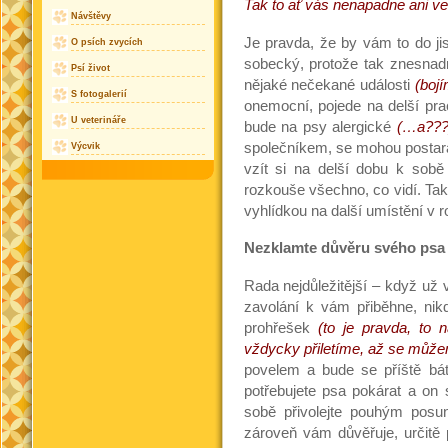
Tak to ať vás nenapadne ani ve
Návštěvy
Je pravda, že by vám to do jis
O psích zvycích
sobecký, protože tak znesnadn
Psí život
nějaké nečekané události
(boj
S fotogalerií
onemocní, pojede na delší prac
U veterináře
bude na psy alergické
(…a???
společníkem, se mohou postara
Výcvik
vzít si na delší dobu k sobě
rozkouše všechno, co vidí. Tak
vyhlídkou na další umístění v r
Nezklamte důvěru svého psa
Rada nejdůležitější – když už
zavolání k vám přiběhne, nikd
prohřešek
(to je pravda, to 
vždycky přiletíme, až se můžem
povelem a bude se příště bát
potřebujete psa pokárat a on 
sobě přivolejte pouhým posun
zároveň vám důvěřuje, určitě 