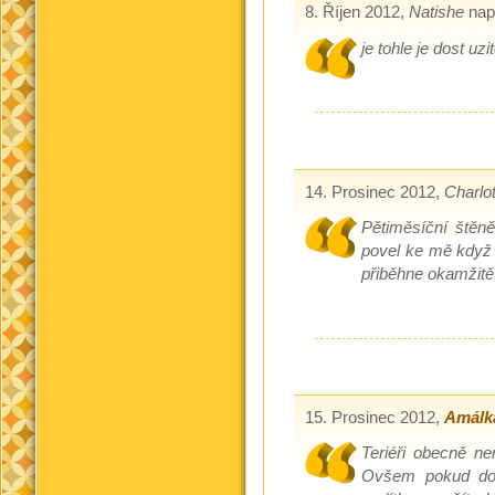
8. Říjen 2012,
Natishe
nap
je tohle je dost u
14. Prosinec 2012,
Charlo
Pětiměsíční štěně
povel ke mě když 
přiběhne okamžitě 
15. Prosinec 2012,
Amálk
Teriéři obecně ne
Ovšem pokud dod