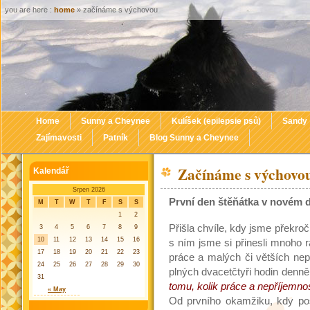
you are here :
home
» začínáme s výchovou
Home
Sunny a Cheynee
Kulíšek (epilepsie psů)
Sandy
Zajímavosti
Patník
Blog Sunny a Cheynee
Začínáme s výchovo
Kalendář
Srpen 2026
První den štěňátka v novém
M
T
W
T
F
S
S
1
2
Přišla chvíle, kdy jsme překroč
3
4
5
6
7
8
9
10
11
12
13
14
15
16
s ním jsme si přinesli mnoho r
17
18
19
20
21
22
23
práce a malých či větších nep
24
25
26
27
28
29
30
plných dvacetčtyři hodin denn
31
tomu, kolik práce a nepříjemno
« May
Od prvního okamžiku, kdy po