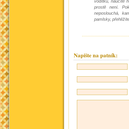
vodítku, naučíte 
prostě není. Po
neposlouchá, kam
pamlsky, přehlížít
Napište na patník: