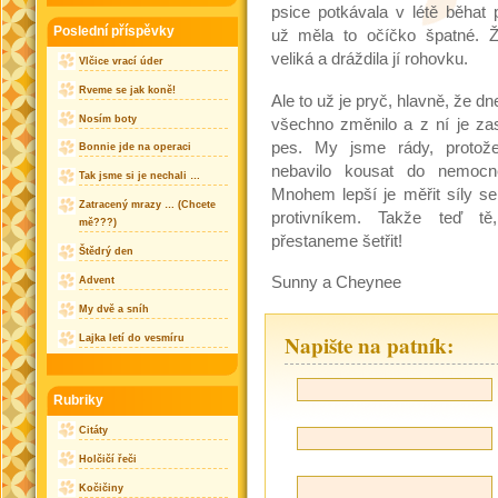
psice potkávala v létě běhat
Poslední příspěvky
už měla to očíčko špatné. Ž
veliká a dráždila jí rohovku.
Vlčice vrací úder
Rveme se jak koně!
Ale to už je pryč, hlavně, že dn
Nosím boty
všechno změnilo a z ní je za
pes. My jsme rády, protož
Bonnie jde na operaci
nebavilo kousat do nemocn
Tak jsme si je nechali …
Mnohem lepší je měřit síly s
Zatracený mrazy … (Chcete
protivníkem. Takže teď tě
mě???)
přestaneme šetřit!
Štědrý den
Sunny a Cheynee
Advent
My dvě a sníh
Napište na patník:
Lajka letí do vesmíru
Rubriky
Citáty
Holčičí řeči
Kočičiny