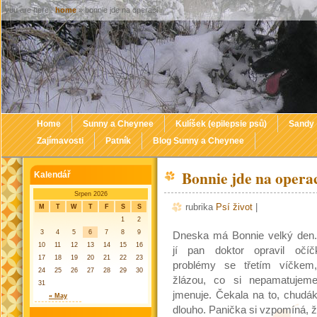
you are here :
home
» bonnie jde na operaci
Home
Sunny a Cheynee
Kulíšek (epilepsie psů)
Sandy
Zajímavosti
Patník
Blog Sunny a Cheynee
Bonnie jde na opera
Kalendář
Srpen 2026
rubrika
Psí život
|
M
T
W
T
F
S
S
1
2
3
4
5
6
7
8
9
Dneska má Bonnie velký den
10
11
12
13
14
15
16
jí pan doktor opravil očí
17
18
19
20
21
22
23
problémy se třetím víčkem
24
25
26
27
28
29
30
žlázou, co si nepamatujem
31
jmenuje. Čekala na to, chudá
« May
dlouho. Panička si vzpomíná, 