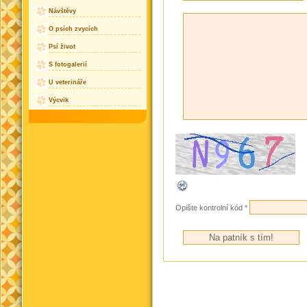
Návštěvy
O psích zvycích
Psí život
S fotogalerií
U veterináře
Výcvik
Opište kontrolní kód
*