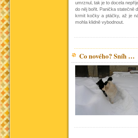
umrznul, tak je to docela nepří
do něj bořit. Panička statečně 
krmit kočky a ptáčky, až je ná
mohla klidně vybodnout.
Co nového? Sníh …