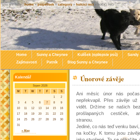
you are here :
home
»
psipelisek
»
category
»
holcici reci
» holčičí řeči
Home
Sunny a Cheynee
Kulíšek (epilepsie psů)
Sandy
Zajímavosti
Patník
Blog Sunny a Cheynee
Únorové závěje
Kalendář
Srpen 2026
M
T
W
T
F
S
S
Ani měsíc únor nás počas
1
2
nepřekvapil. Přes závěje už 
3
4
5
6
7
8
9
vidět. Držíme se našich be
10
11
12
13
14
15
16
prošlapaných cestiček, a
17
18
19
20
21
22
23
stranou.
24
25
26
27
28
29
30
31
Jediné, co nás teď venku baví, 
« May
na kočky. K tomu jsou závěj
jako stvořené. To se přikrčíte 