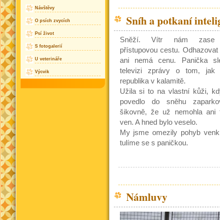
Návštěvy
Sníh a potkaní intel
O psích zvycích
Psí život
Sněží. Vítr nám zase 
S fotogalerií
přístupovou cestu. Odhazovat
U veterináře
ani nemá cenu. Panička sl
televizi zprávy o tom, jak 
Výcvik
republika v kalamitě.
Užila si to na vlastní kůži, kd
povedlo do sněhu zaparko
šikovně, že už nemohla ani 
ven. A hned bylo veselo.
My jsme omezily pohyb venku
tulíme se s paničkou.
Námluvy