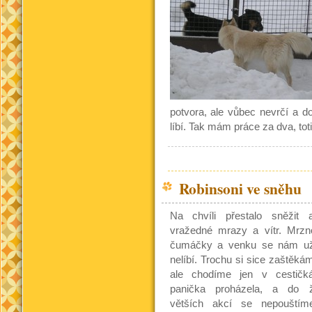
potvora, ale vůbec nevrčí a 
líbí. Tak mám práce za dva, tot
Robinsoni ve sněhu
Na chvíli přestalo sněžit a
vražedné mrazy a vítr. Mrz
čumáčky a venku se nám u
nelíbí. Trochu si sice zaštěkám
ale chodíme jen v cestičk
panička proházela, a do 
větších akcí se nepouštím