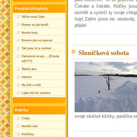
Čekáte a čekáte. Kočky jsou 
Poslední příspěvky
osmělí a vystrčí ty svoje chlup
Vlčice vrací úder
hup! Zatím jsme nic neulovily,
přijde!
Rveme se jak koně!
Nosím boty
Bonnie jde na operaci
Tak jsme si je nechali …
Sluníčková sobota
Zatracený mrazy … (Chcete
mě???)
Štědrý den
Advent
My dvě a sníh
Lajka letí do vesmíru
Rubriky
svoje slušivé kšírky, panička s
Citáty
Holčičí řeči
Kočičiny