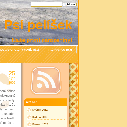
Psí pelíšek
Naše první narozeniny!
ova štěněte, výcvik psa
Inteligence psů
25
Říjen
2008
a nám hodně
 slavnostně
c chutnaly,
Archiv
tka. Ne, že
když nemáte
Květen 2012
t k sousedům
Duben 2012
nás hladili,
ně to, že se
Březen 2012