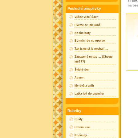
šli pa
naroze
Poslední příspěvky
Vlčice vrací úder
Rveme se jak koně!
Nosím boty
Bonnie jde na operaci
Tak jsme si je nechali …
Zatracený mrazy … (Chcete
mě???)
Štědrý den
Advent
My dvě a sníh
Lajka letí do vesmíru
Rubriky
Citáty
Holčičí řeči
Kočičiny