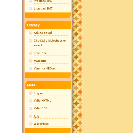
Prosinec 2007
Listopad 2007
Odkazy
Arčiho doupě
Choďáci z Melechovské
stráně
Free Rice
Macrolife
Veterina NEOvet
Meta
Log in
Valid
XHTML
Valid CSS
XFN
WordPress