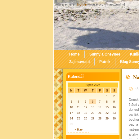
you are here :
home
» naše první narozeniny!
Home
Sunny a Cheynee
Kulíš
Zajímavosti
Patník
Blog Sunn
Na
Kalendář
Srpen 2026
ru
M
T
W
T
F
S
S
1
2
Dneska
3
4
5
6
7
8
9
štěstí
10
11
12
13
14
15
16
donesl
17
18
19
20
21
22
23
paničk
24
25
26
27
28
29
30
bychom
31
pac, a
našemu
« May
a taky