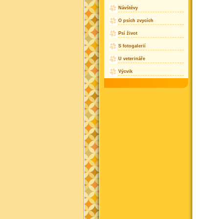
Návštěvy
O psích zvycích
Psí život
S fotogalerií
U veterináře
Výcvik