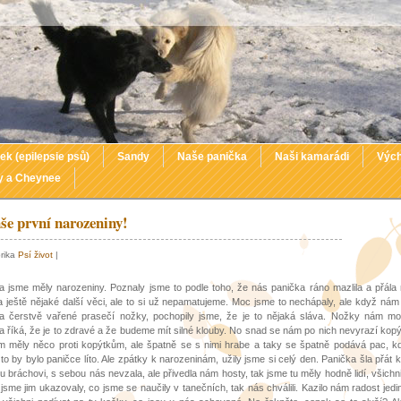
ek (epilepsie psů)
Sandy
Naše panička
Naši kamarádi
Vých
y a Cheynee
še první narozeniny!
brika
Psí život
|
 jsme měly narozeniny. Poznaly jsme to podle toho, že nás panička ráno mazlila a přál
 a ještě nějaké další věci, ale to si už nepamatujeme. Moc jsme to nechápaly, ale když nám
a čerstvě vařené prasečí nožky, pochopily jsme, že je to nějaká sláva. Nožky nám mo
a říká, že je to zdravé a že budeme mít silné klouby. No snad se nám po nich nevyrazí kopý
 měly něco proti kopýtkům, ale špatně se s nimi hrabe a taky se špatně podává pac, 
 to by bylo paničce líto. Ale zpátky k narozeninám, užily jsme si celý den. Panička šla přá
 bráchovi, s sebou nás nevzala, ale přivedla nám hosty, tak jsme tu měly hodně lidí, všichni 
 jsme jim ukazovaly, co jsme se naučily v tanečních, tak nás chválili. Kazilo nám radost jedi