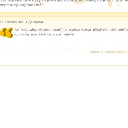
k všichni podívat na ty kočky, co jsou u nás schované. No řekněte, copak se to sluší? Ale
niny moc fajn. Kdy budou další?
17. Listopad 2008,
Gája
napsal:
Tak holky, přeju všechno nejlepší, ať panička nezlobí, pěkně vás hlídá, krmí a
rozmazluje, jako dobře vycvičená majitelka.
zapsáno 17. Listopad 2008 v 17