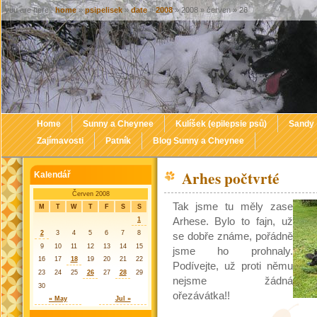
you are here :
home
»
psipelisek
»
date
»
2008
» 2008 » červen » 26
Home
Sunny a Cheynee
Kulíšek (epilepsie psů)
Sandy
Zajímavosti
Patník
Blog Sunny a Cheynee
Arhes počtvrté
Kalendář
Červen 2008
Tak jsme tu měly zase
M
T
W
T
F
S
S
1
Arhese. Bylo to fajn, už
2
3
4
5
6
7
8
se dobře známe, pořádně
9
10
11
12
13
14
15
jsme ho prohnaly.
16
17
18
19
20
21
22
Podívejte, už proti němu
23
24
25
26
27
28
29
nejsme žádná
30
ořezávátka!!
« May
Jul »