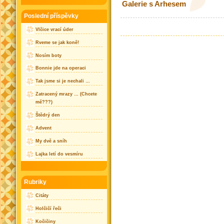
Galerie s Arhesem
Poslední příspěvky
Vlčice vrací úder
Rveme se jak koně!
Nosím boty
Bonnie jde na operaci
Tak jsme si je nechali …
Zatracený mrazy … (Chcete
mě???)
Štědrý den
Advent
My dvě a sníh
Lajka letí do vesmíru
Rubriky
Citáty
Holčičí řeči
Kočičiny