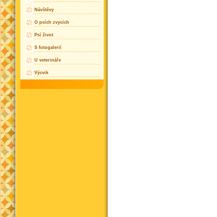
Návštěvy
O psích zvycích
Psí život
S fotogalerií
U veterináře
Výcvik