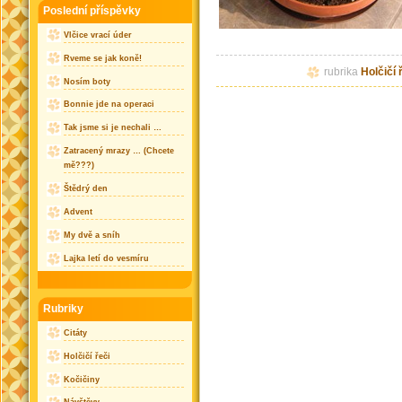
Poslední příspěvky
Vlčice vrací úder
Rveme se jak koně!
rubrika
Holčičí 
Nosím boty
Bonnie jde na operaci
Tak jsme si je nechali …
Zatracený mrazy … (Chcete
mě???)
Štědrý den
Advent
My dvě a sníh
Lajka letí do vesmíru
Rubriky
Citáty
Holčičí řeči
Kočičiny