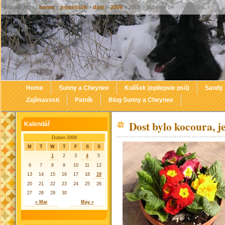
you are here :
home
»
psipelisek
»
date
»
2009
» 2009 » duben » 04
Home
Sunny a Cheynee
Kulíšek (epilepsie psů)
Sandy
Zajímavosti
Patník
Blog Sunny a Cheynee
Dost bylo kocoura, je
Kalendář
Duben 2009
M
T
W
T
F
S
S
1
2
3
4
5
6
7
8
9
10
11
12
13
14
15
16
17
18
19
20
21
22
23
24
25
26
27
28
29
30
« Mar
May »