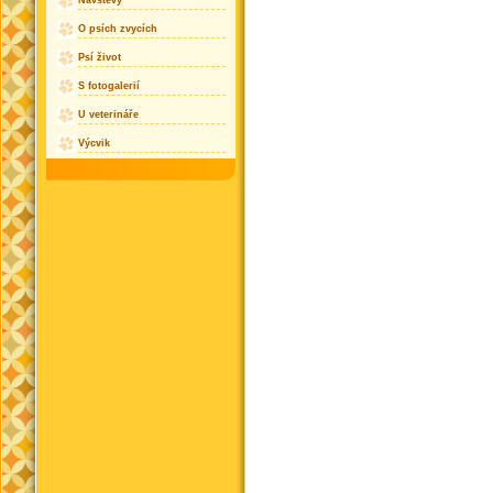
Návštěvy
O psích zvycích
Psí život
S fotogalerií
U veterináře
Výcvik