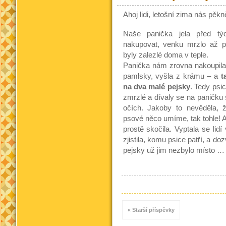
Ahoj lidi, letošní zima nás pěk
Naše panička jela před t
nakupovat, venku mrzlo až p
byly zalezlé doma v teple.
Panička nám zrovna nakoupil
pamlsky, vyšla z krámu – a
t
na dva malé pejsky
. Tedy psic
zmrzlé a dívaly se na paničku
očích. Jakoby to nevěděla, ž
psové něco umíme, tak tohle! A
prostě skočila. Vyptala se lidí 
zjistila, komu psice patří, a do
pejsky už jim nezbylo místo …
« Starší příspěvky