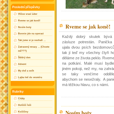
Poslední příspěvky
Vlčice vrací úder
Rveme se jak koně!
Rveme se jak koně!
Nosím boty
Bonnie jde na operaci
Každý dobrý skutek bývá
Tak jsme si je nechali …
zásluze potrestán. Panička
ujala dvou psích bezdomovců
Zatracený mrazy … (Chcete
mě???)
tak jí teď my všechny čtyři h
děláme ze života peklo. Rvem
Štědrý den
na potkání. Malé musí bydle
Advent
jiném pokoji, než my, na zahr
My dvě a sníh
se taky venčíme odděle
Lajka letí do vesmíru
abychom se nesežraly. A pani
má těžkou hlavu, co s námi.
Rubriky
Citáty
Holčičí řeči
Nosím boty
Kočičiny