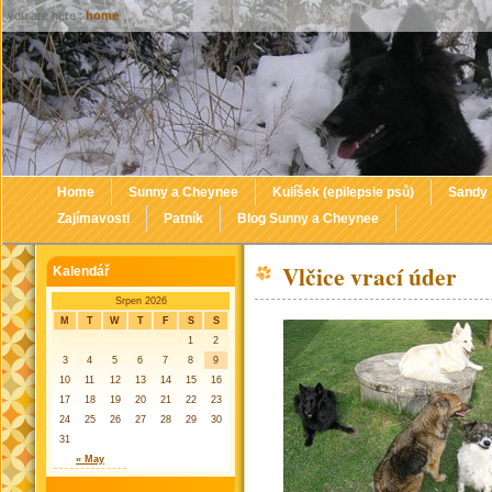
you are here :
home
Home
Sunny a Cheynee
Kulíšek (epilepsie psů)
Sandy
Zajímavosti
Patník
Blog Sunny a Cheynee
Vlčice vrací úder
Kalendář
Srpen 2026
M
T
W
T
F
S
S
1
2
3
4
5
6
7
8
9
10
11
12
13
14
15
16
17
18
19
20
21
22
23
24
25
26
27
28
29
30
31
« May