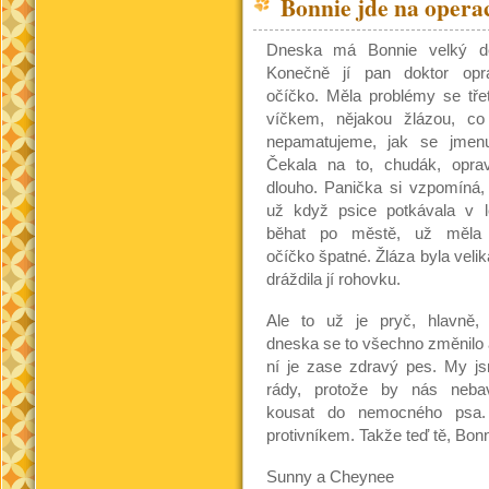
Bonnie jde na opera
Dneska má Bonnie velký d
Konečně jí pan doktor opra
očíčko. Měla problémy se tře
víčkem, nějakou žlázou, co
nepamatujeme, jak se jmenu
Čekala na to, chudák, opra
dlouho. Panička si vzpomíná,
už když psice potkávala v l
běhat po městě, už měla
očíčko špatné. Žláza byla velik
dráždila jí rohovku.
Ale to už je pryč, hlavně,
dneska se to všechno změnilo 
ní je zase zdravý pes. My j
rády, protože by nás nebav
kousat do nemocného psa.
protivníkem. Takže teď tě, Bonn
Sunny a Cheynee