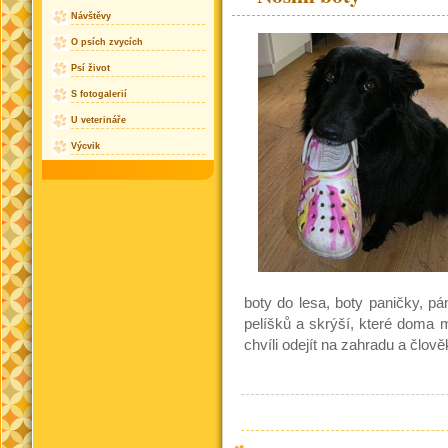
Návštěvy
O psích zvycích
Psí život
S fotogalerií
U veterináře
Výcvik
boty do lesa, boty paničky, p
pelíšků a skrýší, které doma m
chvíli odejít na zahradu a člově