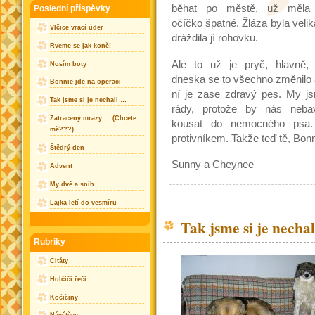
běhat po městě, už měla
Poslední příspěvky
očíčko špatné. Žláza byla velik
Vlčice vrací úder
dráždila jí rohovku.
Rveme se jak koně!
Ale to už je pryč, hlavně,
Nosím boty
dneska se to všechno změnilo 
Bonnie jde na operaci
ní je zase zdravý pes. My j
Tak jsme si je nechali …
rády, protože by nás nebav
Zatracený mrazy … (Chcete
kousat do nemocného psa.
mě???)
protivníkem. Takže teď tě, Bonn
Štědrý den
Sunny a Cheynee
Advent
My dvě a sníh
Lajka letí do vesmíru
Tak jsme si je necha
Rubriky
Citáty
Holčičí řeči
Kočičiny