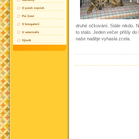
Návštěvy
O psích zvycích
Psí život
S fotogalerií
druhé očkování. Stále nikdo. 
to stalo. Jeden večer přišly do 
U veterináře
naše naděje vyhasla zcela.
Výcvik