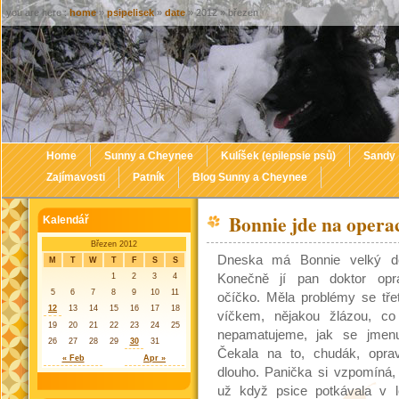
you are here :
home
»
psipelisek
»
date
» 2012 » březen
Home
Sunny a Cheynee
Kulíšek (epilepsie psů)
Sandy
Zajímavosti
Patník
Blog Sunny a Cheynee
Bonnie jde na opera
Kalendář
Březen 2012
Dneska má Bonnie velký d
M
T
W
T
F
S
S
1
2
3
4
Konečně jí pan doktor opra
5
6
7
8
9
10
11
očíčko. Měla problémy se tře
12
13
14
15
16
17
18
víčkem, nějakou žlázou, co
19
20
21
22
23
24
25
nepamatujeme, jak se jmenu
26
27
28
29
30
31
Čekala na to, chudák, opra
« Feb
Apr »
dlouho. Panička si vzpomíná,
už když psice potkávala v l