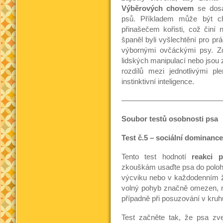
Výběrových chovem
se dosáh
psů. Příkladem může být ch
přinašečem kořisti, což činí 
španěl byli vyšlechtění pro prá
výbornými ovčáckými psy. Zd
lidských manipulací nebo jso
rozdílů mezi jednotlivými p
instinktivní inteligence.
—————————————
Soubor testů osobnosti psa
Test č.5 – sociální dominance
Tento test hodnotí
reakci 
zkouškám usaďte psa do poloh
výcviku nebo v každodenním ži
volný pohyb značně omezen, na
případně při posuzování v kruh
Test začněte tak, že psa zve