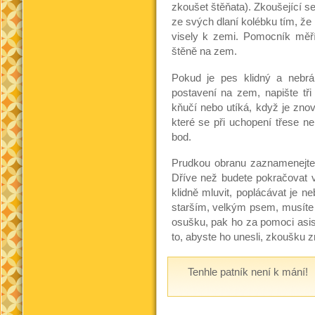
zkoušet štěňata). Zkoušející se 
ze svých dlaní kolébku tím, že
visely k zemi. Pomocník měří
štěně na zem.
Pokud je pes klidný a nebrá
postavení na zem, napište tři 
kňučí nebo utíká, když je zno
které se při uchopení třese ne
bod.
Prudkou obranu zaznamenejte 
Dříve než budete pokračovat 
klidně mluvit, poplácávat je
starším, velkým psem, musíte t
osušku, pak ho za pomoci asist
to, abyste ho unesli, zkoušku z
Tenhle patník není k mání!