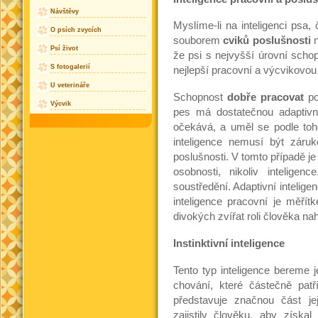
Návštěvy
Myslíme-li na inteligenci ps
O psích zvycích
souborem
cviků poslušnosti
n
Psí život
že psi s nejvyšší úrovní scho
S fotogalerií
nejlepší pracovní a výcvikovou 
U veterináře
Schopnost
dobře pracovat
po
Výcvik
pes má dostatečnou adaptivní
očekává, a uměl se podle toh
inteligence nemusí být záru
poslušnosti. V tomto případě je 
osobnosti, nikoliv intelig
soustředění. Adaptivní intelig
inteligence pracovní je měří
divokých zvířat roli člověka na
Instinktivní inteligence
Tento typ inteligence bereme j
chování, které částečně pat
představuje značnou část j
zajistily člověku, aby získ