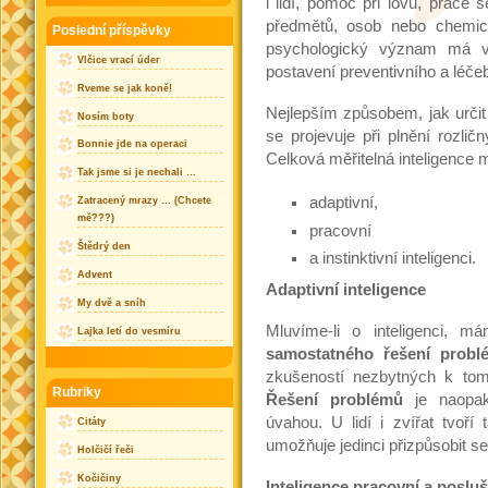
i lidí, pomoc při lovu, práce
předmětů, osob nebo chemic
Poslední příspěvky
psychologický význam má vš
Vlčice vrací úder
postavení preventivního a léčeb
Rveme se jak koně!
Nejlepším způsobem, jak určit 
Nosím boty
se projevuje při plnění rozli
Bonnie jde na operaci
Celková měřitelná inteligence m
Tak jsme si je nechali …
adaptivní,
Zatracený mrazy … (Chcete
mě???)
pracovní
Štědrý den
a instinktivní inteligenci.
Advent
Adaptivní inteligence
My dvě a sníh
Mluvíme-li o inteligenci, 
Lajka letí do vesmíru
samostatného řešení probl
zkušeností nezbytných k tomu
Rubriky
Řešení problémů
je naopak 
úvahou. U lidí i zvířat tvoří 
Citáty
umožňuje jedinci přizpůsobit se 
Holčičí řeči
Kočičiny
Inteligence pracovní a poslu