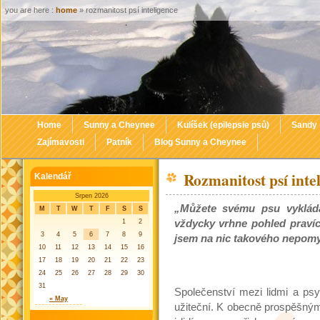
you are here :
home
» rozmanitost psí inteligence
Home
Sunny a Cheynee
Kulíšek (epilepsie psů)
Sandy
Zajímavosti
Patník
Blog Sunny a Cheynee
Rozmanitost psí inte
Kalendář
Srpen 2026
„Můžete svému psu vykláda
M
T
W
T
F
S
S
1
2
vždycky vrhne pohled praví
3
4
5
6
7
8
9
jsem na nic takového nepomy
10
11
12
13
14
15
16
17
18
19
20
21
22
23
24
25
26
27
28
29
30
31
Společenství mezi lidmi a ps
« May
užiteční. K obecně prospěšným