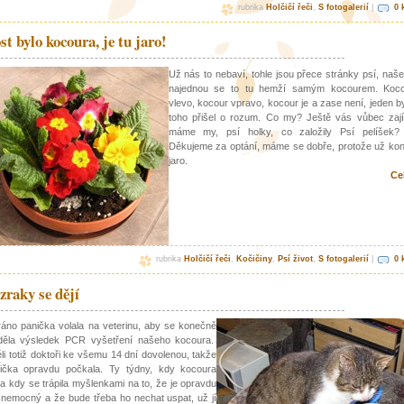
rubrika
Holčičí řeči
,
S fotogalerií
|
0 
st bylo kocoura, je tu jaro!
Už nás to nebaví, tohle jsou přece stránky psí, naše
najednou se to tu hemží samým kocourem. Koc
vlevo, kocour vpravo, kocour je a zase není, jeden b
toho přišel o rozum. Co my? Ještě vás vůbec zají
máme my, psí holky, co založily Psí pelíšek?
Děkujeme za optání, máme se dobře, protože už kon
jaro.
Ce
rubrika
Holčičí řeči
,
Kočičiny
,
Psí život
,
S fotogalerií
|
0 
zraky se dějí
áno panička volala na veterinu, aby se konečně
děla výsledek PCR vyšetření našeho kocoura.
li totiž doktoři ke všemu 14 dní dovolenou, takže
nička opravdu počkala. Ty týdny, kdy kocoura
a a kdy se trápila myšlenkami na to, že je opravdu
nemocný a že bude třeba ho nechat uspat, už jí