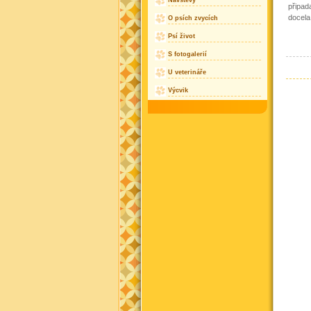
Návštěvy
připad
docela
O psích zvycích
Psí život
S fotogalerií
U veterináře
Výcvik