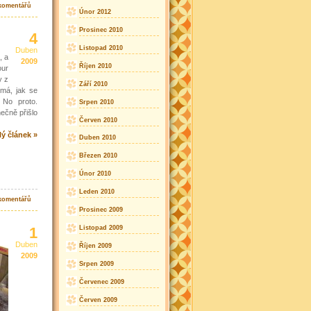
komentářů
Únor 2012
Prosinec 2010
4
Listopad 2010
Duben
, a
2009
Říjen 2010
our
y z
Září 2010
má, jak se
 No proto.
Srpen 2010
ečně přišlo
Červen 2010
lý článek »
Duben 2010
Březen 2010
Únor 2010
Leden 2010
komentářů
Prosinec 2009
1
Listopad 2009
Duben
Říjen 2009
2009
Srpen 2009
Červenec 2009
Červen 2009