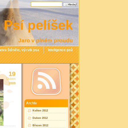
Psí pelíšek
Jaro v plném proudu
ova štěněte, výcvik psa
Inteligence psů
19
Duben
2009
Archiv
Květen 2012
Duben 2012
Březen 2012