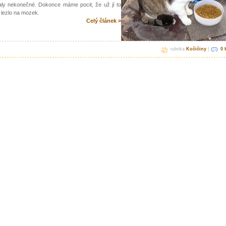
aly nekonečné. Dokonce máme pocit, že už jí to
 lezlo na mozek.
Celý článek »
rubrika
Kočičiny
|
0 