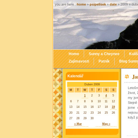
you are here :
home
»
psipelisek
»
date
» 2009 » dub
Home
Sunny a Cheynee
Kulíš
Zajímavosti
Patník
Blog Sunn
Ja
Kalendář
Duben 2009
Letošn
M
T
W
T
F
S
S
život,
1
2
3
4
5
my jsm
6
7
8
9
10
11
12
Stejně
13
14
15
16
17
18
19
jsme 
nejsou
20
21
22
23
24
25
26
když jd
27
28
29
30
« Mar
May »