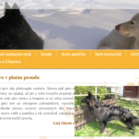
en
ek (epilepsie psů)
Sandy
Naše panička
Naši kamarádi
Vých
y a Cheynee
ro v plném proudu
í jaro nás překvapilo vedrem. Slunce pálí jako o
 želvy se opalují, až jim z toho krunýře praskají a
e celý den venku a hrajeme si ve stínu stromů.
 jako loni se věnujeme zahradničení, vytvořily
několik zbrusu nových skvostných děr, které
 skoro vidět a panička o ně rozkošně zakopává,
e krmit kočičí prevíty.
Celý článek »