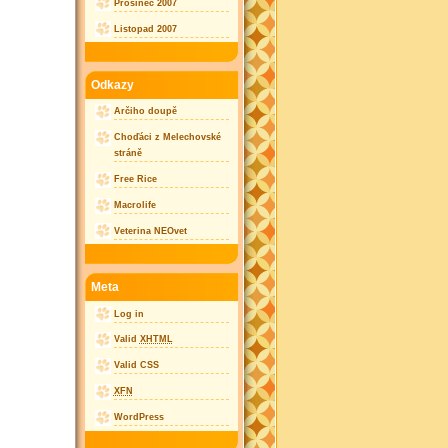
Prosinec 2007
Listopad 2007
Odkazy
Arčiho doupě
Choďáci z Melechovské
stráně
Free Rice
Macrolife
Veterina NEOvet
Meta
Log in
Valid
XHTML
Valid CSS
XFN
WordPress