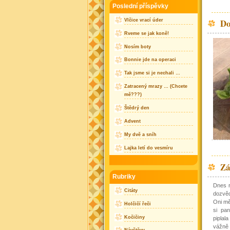
Poslední příspěvky
Do
Vlčice vrací úder
Rveme se jak koně!
Nosím boty
Bonnie jde na operaci
Tak jsme si je nechali …
Zatracený mrazy … (Chcete
mě???)
Štědrý den
Advent
My dvě a sníh
Lajka letí do vesmíru
Zá
Rubriky
Dnes r
Citáty
dozvě
Oni mě
Holčičí řeči
si pa
Kočičiny
piplal
vážně 