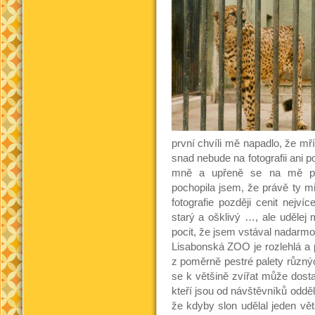
první chvíli mě napadlo, že mří
snad nebude na fotografii ani 
mně a upřeně se na mě po
pochopila jsem, že právě ty mř
fotografie později cenit nejví
starý a ošklivý …, ale udělej
pocit, že jsem vstával nadarmo
Lisabonská ZOO je rozlehlá a
z poměrně pestré palety různýc
se k většině zvířat může dostat
kteří jsou od návštěvníků oddě
že kdyby slon udělal jeden v