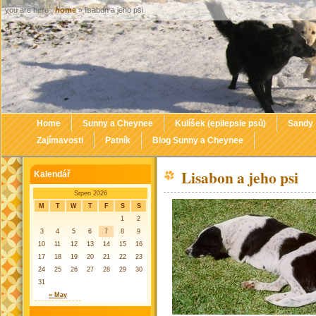
you are here :
home
» lisabon a jeho psi
Home
Sunny a Cheynee
Kulíšek (epilepsie psů)
Sandy
Zajímavosti
Patník
Blog Sunny a Cheynee
Lisabon a jeho psi
Kalendář
Srpen 2026
M
T
W
T
F
S
S
1
2
3
4
5
6
7
8
9
10
11
12
13
14
15
16
17
18
19
20
21
22
23
24
25
26
27
28
29
30
31
« May