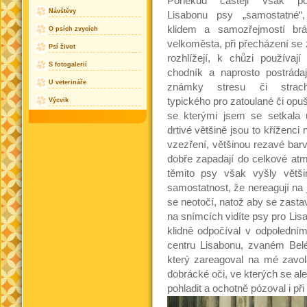
Poněkud častěji však po
Návštěvy
Lisabonu psy „samostatné“,
klidem a samozřejmostí brá
O psích zvycích
velkoměsta, při přecházení se
Psí život
rozhlížejí, k chůzi používají
S fotogalerií
chodník a naprosto postrádají
U veterináře
známky stresu či strach
typického pro zatoulané či opu
Výcvik
se kterými jsem se setkala
drtivé většině jsou to kříženci 
vzezření, většinou rezavé ba
dobře zapadají do celkové at
těmito psy však vyšly větši
samostatnost, že nereagují na 
se neotočí, natož aby se zastavi
na snímcích vidíte psy pro Lis
klidně odpočíval v odpolední
centru Lisabonu, zvaném Belé
který zareagoval na mé zavol
dobrácké oči, ve kterých se ale
pohladit a ochotně pózoval i při