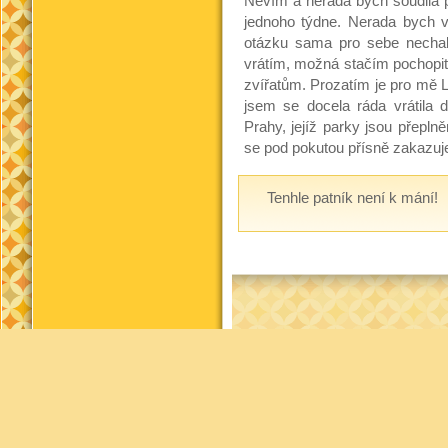
Nevím a nerada bych soudila p
jednoho týdne. Nerada bych v
otázku sama pro sebe nechal
vrátím, možná stačím pochopit v
zvířatům. Prozatím je pro mě 
jsem se docela ráda vrátila 
Prahy, jejíž parky jsou přepln
se pod pokutou přísně zakazuje 
Tenhle patník není k mání!