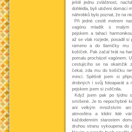
ještě jednu zvláštnost, nac
dohlédla, byli uloženi domácí 
náhrobků bylo poznat, že na nic
Při jedné cestě metrem nas
vagónu mladík s malým 
pejskem a tahací harmonikou
až se vlak rozjede, posadil si
rameno a do tlamičky mu 
košíček. Pak začal hrát na ha
pomalu procházel vagónem. 
cestujícího se na okamžik z
čekal, zda mu do košíčku ne
mincí. Spěšně jsem si připra
drobných i svůj fotoaparát a 
pejskem jsem si zvěčnila.
Když jsem pak po týdnu opo
smíšené. Je to nepochybně kr
ani velkým množstvím arch
atmosféra a klidní lidé 
každodenním starostem doma
druhou stranu vykoupena do j