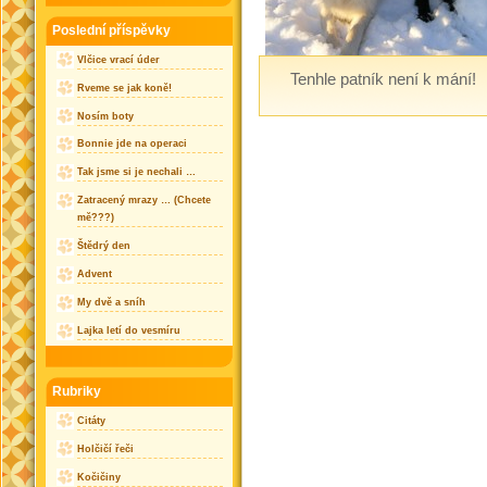
Poslední příspěvky
Vlčice vrací úder
Tenhle patník není k mání!
Rveme se jak koně!
Nosím boty
Bonnie jde na operaci
Tak jsme si je nechali …
Zatracený mrazy … (Chcete
mě???)
Štědrý den
Advent
My dvě a sníh
Lajka letí do vesmíru
Rubriky
Citáty
Holčičí řeči
Kočičiny