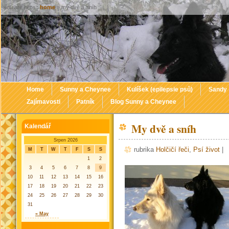
you are here :
home
» my dvě a sníh
Home
Sunny a Cheynee
Kulíšek (epilepsie psů)
Sandy
Zajímavosti
Patník
Blog Sunny a Cheynee
My dvě a sníh
Kalendář
Srpen 2026
rubrika
Holčičí řeči
,
Psí život
|
M
T
W
T
F
S
S
1
2
3
4
5
6
7
8
9
10
11
12
13
14
15
16
17
18
19
20
21
22
23
24
25
26
27
28
29
30
31
« May