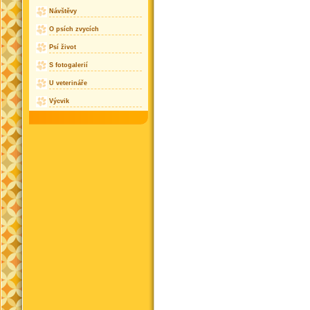
Návštěvy
O psích zvycích
Psí život
S fotogalerií
U veterináře
Výcvik