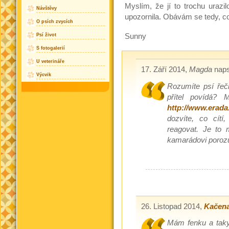
Myslím, že jí to trochu urazi
Návštěvy
upozornila. Obávám se tedy, c
O psích zvycích
Sunny
Psí život
S fotogalerií
U veterináře
17. Září 2014,
Magda
naps
Výcvik
Rozumíte psí řeči
přítel povídá? 
http://www.erada
dozvíte, co cítí
reagovat. Je to 
kamarádovi poroz
26. Listopad 2014,
Kačen
Mám fenku a taky 