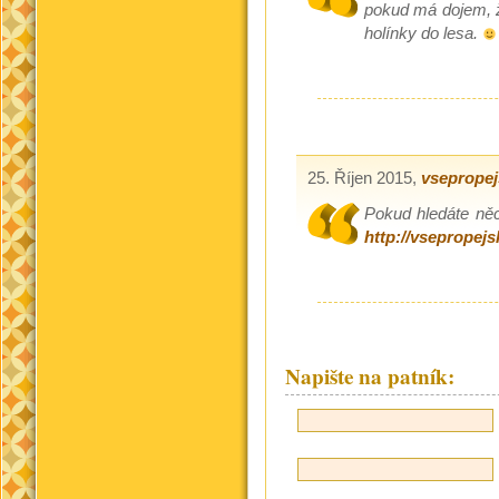
pokud má dojem, ž
holínky do lesa.
25. Říjen 2015,
vsepropej
Pokud hledáte něc
http://vsepropejs
Napište na patník: