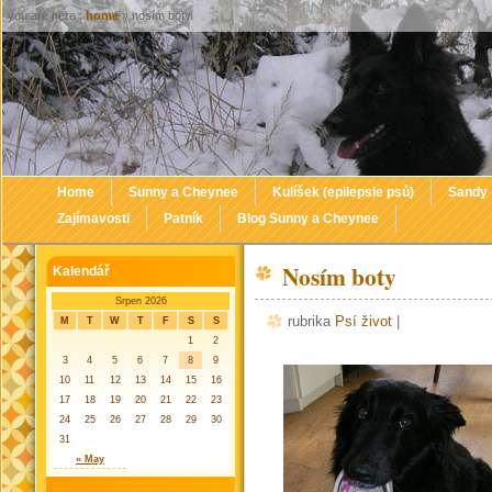
you are here :
home
» nosím boty
Home
Sunny a Cheynee
Kulíšek (epilepsie psů)
Sandy
Zajímavosti
Patník
Blog Sunny a Cheynee
Nosím boty
Kalendář
Srpen 2026
rubrika
Psí život
|
M
T
W
T
F
S
S
1
2
3
4
5
6
7
8
9
10
11
12
13
14
15
16
17
18
19
20
21
22
23
24
25
26
27
28
29
30
31
« May