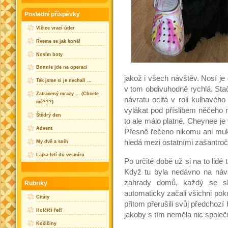
Poslední příspěvky
Vlčice vrací úder
Rveme se jak koně!
Nosím boty
Bonnie jde na operaci
jakož i všech návštěv. Nosí je
Tak jsme si je nechali …
v tom obdivuhodně rychlá. Stač
Zatracený mrazy … (Chcete
návratu ocitá v roli kulhavého
mě???)
vylákat pod příslibem něčeho 
Štědrý den
to ale málo platné, Cheynee je
Advent
Přesně řečeno nikomu ani muk
hledá mezi ostatními zašantroč
My dvě a sníh
Lajka letí do vesmíru
Po určité době už si na to lidé ta
Když tu byla nedávno na návš
zahrady domů, každý se shl
Rubriky
automaticky začali všichni poku
Citáty
přitom přerušili svůj předchoz
Holčičí řeči
jakoby s tím neměla nic společ
Kočičiny