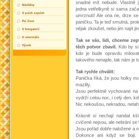
snadné mít nebude. Vlastně
Návštěvy
jedna vetřelkyně si sama začal
O psích zvycích
umrznutí! Ale ona ne, drze se
paničku. Ta je teď smutná, prot
Psí život
nějak zkoušet, nebo jim najít j
S fotogalerií
U veterináře
Tak se vás, lidi, chceme zep
Výcvik
těch potvor zbavil.
Kdo by si
kdo je bude opravdu milovat
takového nenajde, tak nám je t
Tak rychle chválit:
Panička říká, že jsou holky mo
mazlily.
Jsou perfektně vychované na č
vydrží celou noc, i celý den, 
Nic nekoušou, nekradou, netahaj
Krásně si nechají nandat kš
cvičené nejsou, ale nebrání se
Jsou pořád dobře naložené a na
Dokonce ani když se bojí. 