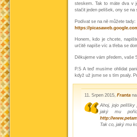
steskem. Tak to máte dva v 
stačit jeden pelíšek, ony se na 
Podívat se na ně můžete tady:
https://picasaweb.google.c
Honem, kdo je chcete, napiš
určitě napíše víc a třeba se dom
Děkujeme vám předem, vaše 
P.S A teď musíme ohlídat pani
když už jsme se s tím psaly. P
11. Srpen 2015,
Franta
na
Ahoj, jojo pelíšky
jaký mu poříd
http://www.petam
Tak co, jaký mu kou