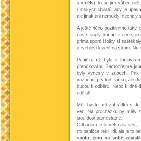
smrděly), to se jim vůbec nelí
římských chvatů, aby je upevni
ale jinak ani nemukly, nechaly s
A ještě něco pozitivního taky 
nás stouply trochu v ceně, jen
prima sport! Holky si zaštěkal
a rychlost lezení na strom. No
Panička už byla s toulavkam
přeočkování. Samozřejmě jso
byly vynesly v zubech. Pak 
vážného, prý třetí víčko, ale d
budou k odběru. Nebo klidně dř
udělat!
Měli byste mít zahrádku s do
ven. Na procházku by měly zat
jsou dost samostatné.
Odhadem je té větší asi šest,
(to paničce řekli lidi, ale je to 
spolu, jsou na sobě závislé