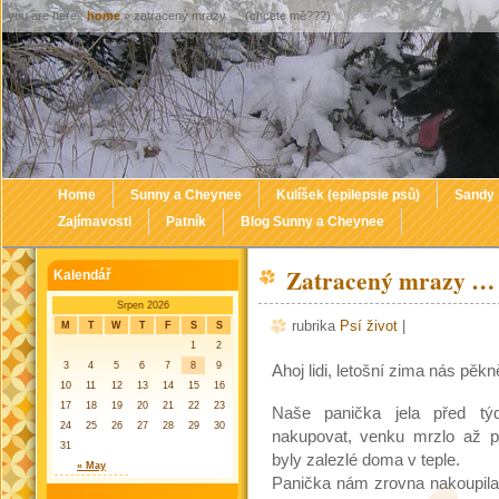
you are here :
home
» zatracený mrazy … (chcete mě???)
Home
Sunny a Cheynee
Kulíšek (epilepsie psů)
Sandy
Zajímavosti
Patník
Blog Sunny a Cheynee
Zatracený mrazy … 
Kalendář
Srpen 2026
rubrika
Psí život
|
M
T
W
T
F
S
S
1
2
3
4
5
6
7
8
9
Ahoj lidi, letošní zima nás pěk
10
11
12
13
14
15
16
17
18
19
20
21
22
23
Naše panička jela před t
24
25
26
27
28
29
30
nakupovat, venku mrzlo až p
31
byly zalezlé doma v teple.
« May
Panička nám zrovna nakoupil