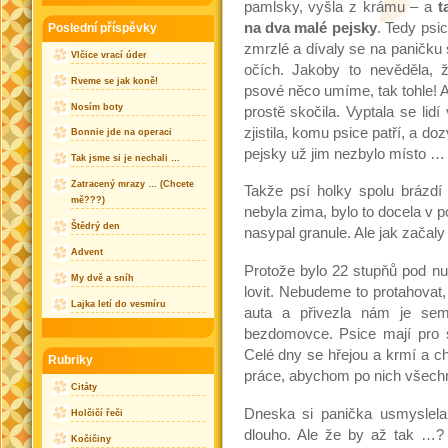
pamlsky, vyšla z krámu – a
t
na dva malé pejsky
. Tedy psic
Poslední příspěvky
zmrzlé a dívaly se na paničku
Vlčice vrací úder
očích. Jakoby to nevěděla, ž
Rveme se jak koně!
psové něco umíme, tak tohle! A
Nosím boty
prostě skočila. Vyptala se lidí 
zjistila, komu psice patří, a do
Bonnie jde na operaci
pejsky už jim nezbylo místo …
Tak jsme si je nechali …
Zatracený mrazy … (Chcete
Takže psí holky spolu brázd
mě???)
nebyla zima, bylo to docela v 
Štědrý den
nasypal granule. Ale jak začal
Advent
Protože bylo 22 stupňů pod nu
My dvě a sníh
lovit. Nebudeme to protahovat,
Lajka letí do vesmíru
auta a přivezla nám je se
bezdomovce. Psice mají pro s
Celé dny se hřejou a krmí a 
Rubriky
práce, abychom po nich všech
Citáty
Dneska si panička usmyslel
Holčičí řeči
dlouho. Ale že by až tak …? 
Kočičiny