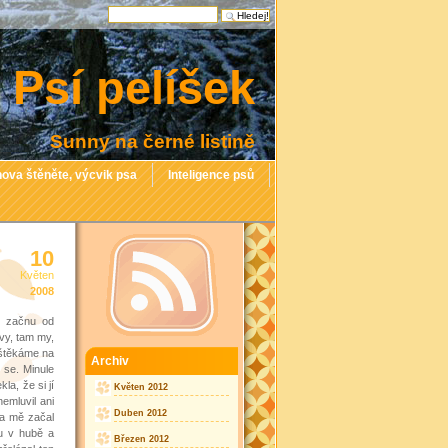
Psí pelíšek
Sunny na černé listině
ova štěněte, výcvik psa
Inteligence psů
10
Květen
2008
e začnu od
vy, tam my,
 štěkáme na
Archiv
 se. Minule
la, že si jí
Květen 2012
emluvil ani
Duben 2012
na mě začal
vu v hubě a
Březen 2012