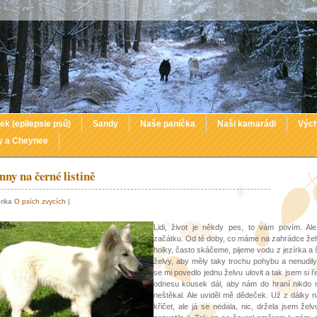
ek (epilepsie psů)
Sandy
Naše panička
Naši kamarádi
Vých
y a Cheynee
nny na černé listině
brika
O psích zvycích
|
Lidi, život je někdy pes, to vám povím. Al
začátku. Od té doby, co máme na zahrádce žel
holky, často skáčeme, pijeme vodu z jezírka a
želvy, aby měly taky trochu pohybu a nenudily
se mi povedlo jednu želvu ulovit a tak jsem si řek
odnesu kousek dál, aby nám do hraní nikdo n
neštěkal. Ale uviděl mě dědeček. Už z dálky 
křičet, ale já se nedala, nic, držela jsem žel