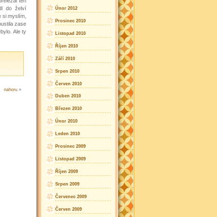
řelézal ten
l do želví
Únor 2012
e si myslím,
Prosinec 2010
ustila zase
bylo. Ale ty
Listopad 2010
Říjen 2010
Září 2010
Srpen 2010
Červen 2010
nahoru
»
Duben 2010
Březen 2010
Únor 2010
Leden 2010
Prosinec 2009
Listopad 2009
Říjen 2009
Srpen 2009
Červenec 2009
Červen 2009