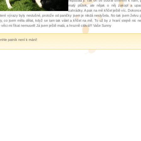
nepustila ji. Tak on se šoural směrem k nám, p
malý plůtek, ale nějak o něj zakopl a upad
zahrádky. A pak na mě křičel ještě víc. Dokonc
teré výrazy byly neslušné, protože od paničky jsem je nikdá neslyšela. No tak jsem želvu p
y, co jsem měla dělat, když se tam tak válel a křičel na mě. To už by z hraní stejně nic ne
 věci mi říkat nemuseli! Já jsem ještě malá, a hrozně citlivá!!! Vaše Sunny
nhle patník není k mání!