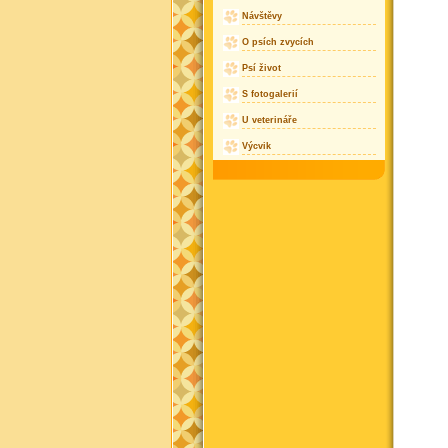
Návštěvy
O psích zvycích
Psí život
S fotogalerií
U veterináře
Výcvik