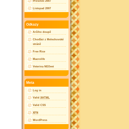
Prosinec 2007
Listopad 2007
Odkazy
Arčiho doupě
Choďáci z Melechovské
stráně
Free Rice
Macrolife
Veterina NEOvet
Meta
Log in
Valid
XHTML
Valid CSS
XFN
WordPress