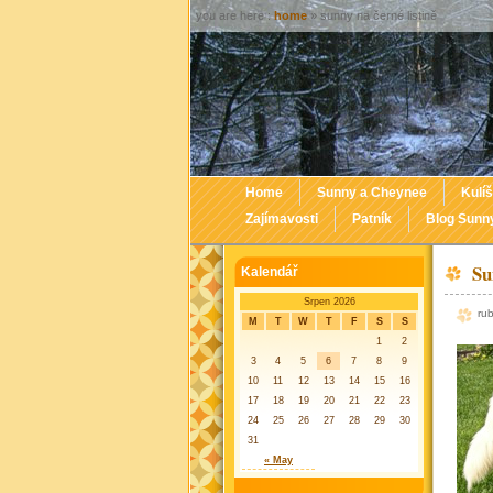
you are here :
home
» sunny na černé listině
Home
Sunny a Cheynee
Kulíš
Zajímavosti
Patník
Blog Sunn
Su
Kalendář
Srpen 2026
ru
M
T
W
T
F
S
S
1
2
3
4
5
6
7
8
9
10
11
12
13
14
15
16
17
18
19
20
21
22
23
24
25
26
27
28
29
30
31
« May