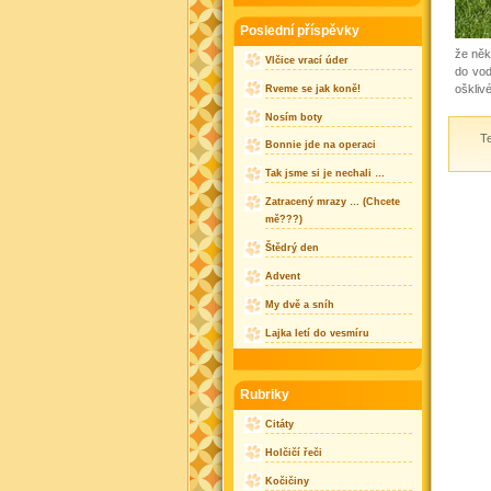
Poslední příspěvky
že něk
Vlčice vrací úder
do vod
ošklivé
Rveme se jak koně!
Nosím boty
Te
Bonnie jde na operaci
Tak jsme si je nechali …
Zatracený mrazy … (Chcete
mě???)
Štědrý den
Advent
My dvě a sníh
Lajka letí do vesmíru
Rubriky
Citáty
Holčičí řeči
Kočičiny