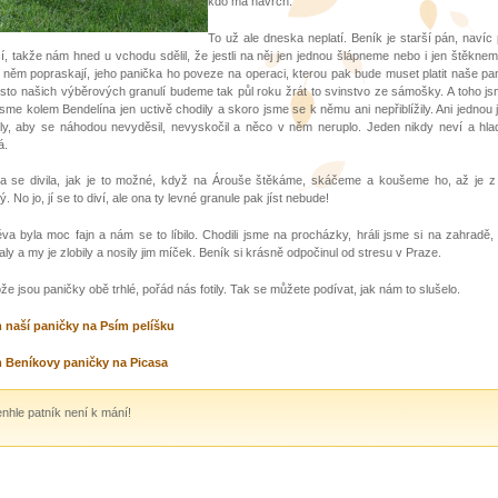
kdo má navrch.
To už ale dneska neplatí. Beník je starší pán, navíc
í, takže nám hned u vchodu sdělil, že jestli na něj jen jednou šlápneme nebo i jen štěkne
v něm popraskají, jeho panička ho poveze na operaci, kterou pak bude muset platit naše pa
sto našich výběrových granulí budeme tak půl roku žrát to svinstvo ze sámošky. A toho jsm
jsme kolem Bendelína jen uctivě chodily a skoro jsme se k němu ani nepřiblížily. Ani jednou
ly, aby se náhodou nevyděsil, nevyskočil a něco v něm neruplo. Jeden nikdy neví a hla
á.
a se divila, jak je to možné, když na Árouše štěkáme, skáčeme a koušeme ho, až je z
. No jo, jí se to diví, ale ona ty levné granule pak jíst nebude!
va byla moc fajn a nám se to líbilo. Chodili jsme na procházky, hráli jsme si na zahradě,
aly a my je zlobily a nosily jim míček. Beník si krásně odpočinul od stresu v Praze.
ože jsou paničky obě trhlé, pořád nás fotily. Tak se můžete podívat, jak nám to slušelo.
 naší paničky na Psím pelíšku
 Beníkovy paničky na Picasa
nhle patník není k mání!