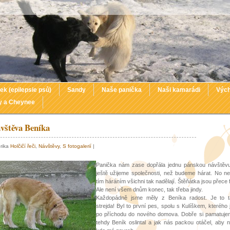
ek (epilepsie psů)
Sandy
Naše panička
Naši kamarádi
Vých
y a Cheynee
vštěva Beníka
brika
Holčičí řeči
,
Návštěvy
,
S fotogalerií
|
Panička nám zase dopřála jednu pánskou návštěvu.
ještě užijeme společnosti, než budeme hárat. No n
tím háráním všichni tak nadělají. Štěňátka jsou přece 
Ale není všem dnům konec, tak třeba jindy.
Každopádně jsme měly z Beníka radost. Je to 
strejda! Byl to první pes, spolu s Kulíškem, kterého
po příchodu do nového domova.
Dobře si pamatuje
tehdy Beník oslintal a jak nás packou otáčel, aby 