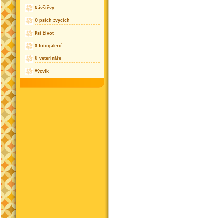
Návštěvy
O psích zvycích
Psí život
S fotogalerií
U veterináře
Výcvik