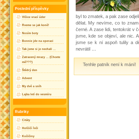
Poslední příspěvky
byl to zmatek, a pak zase odjel
Vlčice vrací úder
dělat. My nevíme, co to zname
Rveme se jak koně!
černé. A zase lidi, tentokrát 
Nosím boty
jsme, kde se objeví, ale nic.
Bonnie jde na operaci
jsme se k ní aspoň tulily a 
nevrátil …
Tak jsme si je nechali …
Zatracený mrazy … (Chcete
mě???)
Tenhle patník není k mání!
Štědrý den
Advent
My dvě a sníh
Lajka letí do vesmíru
Rubriky
Citáty
Holčičí řeči
Kočičiny