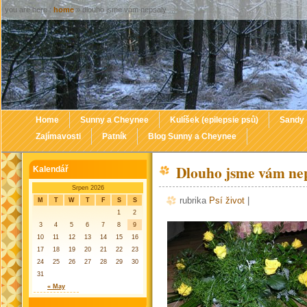
you are here :
home
» dlouho jsme vám nepsaly …
Home
Sunny a Cheynee
Kulíšek (epilepsie psů)
Sandy
Zajímavosti
Patník
Blog Sunny a Cheynee
Dlouho jsme vám ne
Kalendář
Srpen 2026
rubrika
Psí život
|
M
T
W
T
F
S
S
1
2
3
4
5
6
7
8
9
10
11
12
13
14
15
16
17
18
19
20
21
22
23
24
25
26
27
28
29
30
31
« May