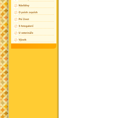
Návštěvy
O psích zvycích
Psí život
S fotogalerií
U veterináře
Výcvik