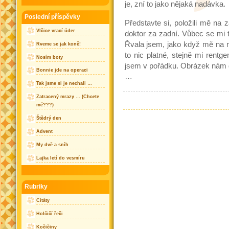
je, zní to jako nějaká nadávka.
Poslední příspěvky
Představte si, položili mě na 
Vlčice vrací úder
doktor za zadní. Vůbec se mi t
Řvala jsem, jako když mě na no
Rveme se jak koně!
to nic platné, stejně mi rentge
Nosím boty
jsem v pořádku. Obrázek nám d
Bonnie jde na operaci
…
Tak jsme si je nechali …
Zatracený mrazy … (Chcete
mě???)
Štědrý den
Advent
My dvě a sníh
Lajka letí do vesmíru
Rubriky
Citáty
Holčičí řeči
Kočičiny