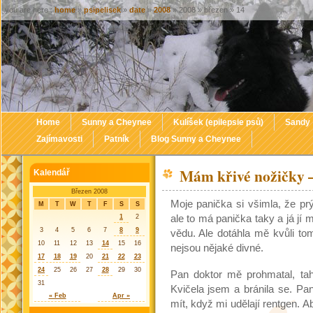
you are here :
home
»
psipelisek
»
date
»
2008
» 2008 » březen » 14
Home
Sunny a Cheynee
Kulíšek (epilepsie psů)
Sandy
Zajímavosti
Patník
Blog Sunny a Cheynee
Mám křivé nožičky 
Kalendář
Březen 2008
Moje panička si všimla, že pr
M
T
W
T
F
S
S
1
2
ale to má panička taky a já jí
3
4
5
6
7
8
9
vědu. Ale dotáhla mě kvůli tomu
10
11
12
13
14
15
16
nejsou nějaké divné.
17
18
19
20
21
22
23
24
25
26
27
28
29
30
Pan doktor mě prohmatal, tah
31
Kvičela jsem a bránila se. Pan
« Feb
Apr »
mít, když mi udělají rentgen. 