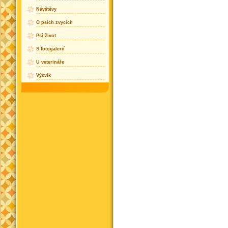
Návštěvy
O psích zvycích
Psí život
S fotogalerií
U veterináře
Výcvik