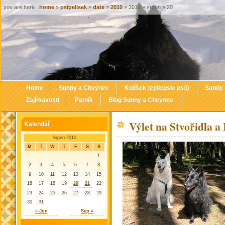
you are here :
home
»
psipelisek
»
date
»
2010
» 2010 » srpen » 20
Home
Sunny a Cheynee
Kulíšek (epilepsie psů)
Sandy
Zajímavosti
Patník
Blog Sunny a Cheynee
Výlet na Stvořidla 
Kalendář
Srpen 2010
M
T
W
T
F
S
S
1
2
3
4
5
6
7
8
9
10
11
12
13
14
15
16
17
18
19
20
21
22
23
24
25
26
27
28
29
30
31
« Jun
Sep »