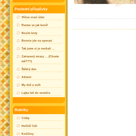
Poslední příspěvky
Vlčice vrací úder
Rveme se jak koně!
Nosím boty
Bonnie jde na operaci
Tak jsme si je nechali …
Zatracený mrazy … (Chcete
mě???)
Štědrý den
Advent
My dvě a sníh
Lajka letí do vesmíru
Rubriky
Citáty
Holčičí řeči
Kočičiny