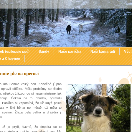
 » březen » 30
ek (epilepsie psů)
Sandy
Naše panička
Naši kamarádi
Vých
y a Cheynee
nnie jde na operaci
a má Bonnie velký den. Konečně jí pan
 opravil očíčko. Měla problémy se třetím
, nějakou žlázou, co si nepamatujeme, jak
enuje. Čekala na to, chudák, opravdu
. Panička si vzpomíná, že už když psice
vala v létě běhat po městě, už měla to
 špatné. Žláza byla veliká a dráždila jí
u.
o už je pryč, hlavně, že dneska se to
o změnilo a z ní je zase zdravý pes. My