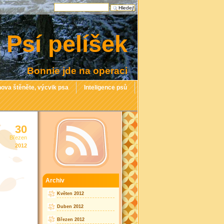
Psí pelíšek
Bonnie jde na operaci
ova štěněte, výcvik psa
Inteligence psů
30
Březen
2012
Archiv
Květen 2012
Duben 2012
Březen 2012