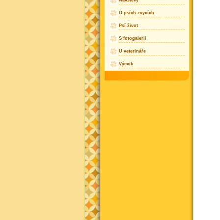
Návštěvy
O psích zvycích
Psí život
S fotogalerií
U veterináře
Výcvik