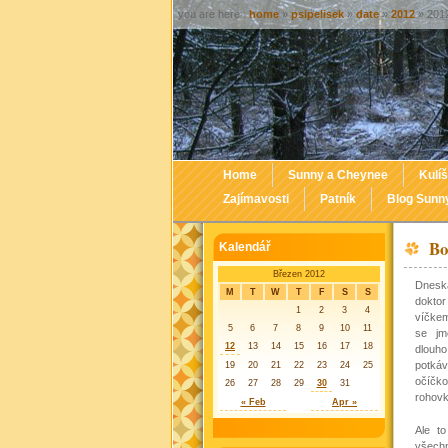
you are here :
home
»
psipelisek
»
date
»
2012
» 2012
Home
Sunny a Cheynee
Kulíš
Zajímavosti
Patník
Blog Sunn
Bo
Kalendář
Březen 2012
Dnesk
M
T
W
T
F
S
S
doktor
1
2
3
4
víčkem
5
6
7
8
9
10
11
se jm
12
13
14
15
16
17
18
dlouho
potká
19
20
21
22
23
24
25
očíčko
26
27
28
29
30
31
rohovk
« Feb
Apr »
Ale t
všechn