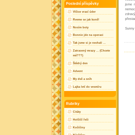
Poslední příspěvky
jsme r
nemocn
Vlčice vrací úder
zdrav
přesta
Rveme se jak koně!
Nosím boty
Sunny
Bonnie jde na operaci
Tak jsme si je nechali …
Zatracený mrazy … (Chcete
mě???)
Štědrý den
Advent
My dvě a sníh
Lajka letí do vesmíru
Rubriky
Citáty
Holčičí řeči
Kočičiny