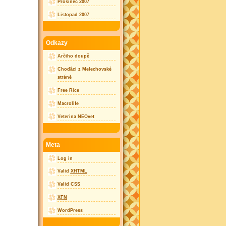
Prosinec 2007
Listopad 2007
Odkazy
Arčiho doupě
Choďáci z Melechovské
stráně
Free Rice
Macrolife
Veterina NEOvet
Meta
Log in
Valid
XHTML
Valid CSS
XFN
WordPress