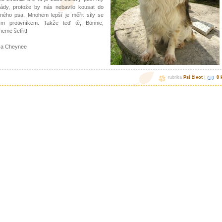
ády, protože by nás nebavilo kousat do
ého psa. Mnohem lepší je měřit síly se
ým protivníkem. Takže teď tě, Bonnie,
neme šetřit!
 a Cheynee
rubrika
Psí život
|
0 