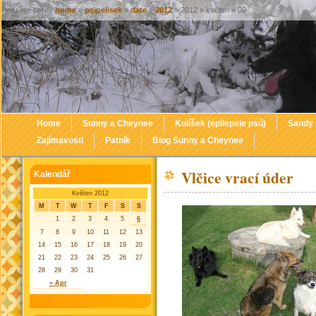
you are here :
home
»
psipelisek
»
date
»
2012
» 2012 » květen » 06
Home
Sunny a Cheynee
Kulíšek (epilepsie psů)
Sandy
Zajímavosti
Patník
Blog Sunny a Cheynee
Vlčice vrací úder
Kalendář
Květen 2012
M
T
W
T
F
S
S
1
2
3
4
5
6
7
8
9
10
11
12
13
14
15
16
17
18
19
20
21
22
23
24
25
26
27
28
29
30
31
« Apr