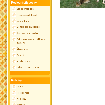
Poslední příspěvky
Vlčice vrací úder
Rveme se jak koně!
Nosím boty
Bonnie jde na operaci
Tak jsme si je nechali …
Zatracený mrazy … (Chcete
mě???)
Štědrý den
Advent
My dvě a sníh
Lajka letí do vesmíru
Rubriky
Citáty
Holčičí řeči
Kočičiny
Návštěvy