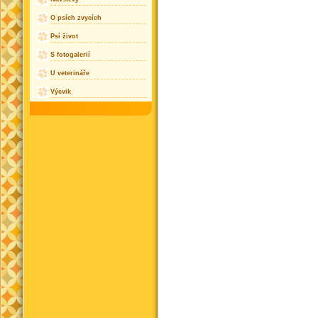
O psích zvycích
Psí život
S fotogalerií
U veterináře
Výcvik