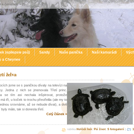
 » červenec » 26
ek (epilepsie psů)
Sandy
Naše panička
Naši kamarádi
Vých
y a Cheynee
etí želva
cích jsme se s paničkou dívaly na televízi na
y. Jedna z nich se jmenovala Třetí princ.
ka se tím asi nechala inšpirovat, protože
má tři, u koček to trochu přestřelila (ale my to
 jednou srovnáme, až se nebude dívat), a dvě
í byly málo, tak si donesla třetí.
Celý článek »
rubrika
Holčičí řeči
,
Psí život
,
S fotogalerií
|