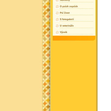
Návštěvy
O psích zvycích
Psí život
S fotogalerií
U veterináře
Výcvik