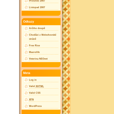
Prosinec 2007
Listopad 2007
Odkazy
Arčiho doupě
Choďáci z Melechovské
stráně
Free Rice
Macrolife
Veterina NEOvet
Meta
Log in
Valid
XHTML
Valid CSS
XFN
WordPress