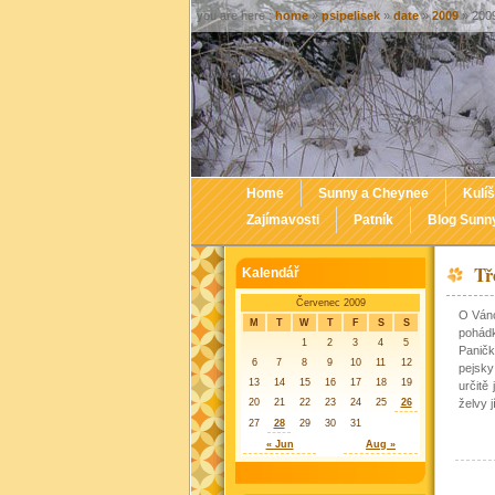
you are here :
home
»
psipelisek
»
date
»
2009
» 2009
Home
Sunny a Cheynee
Kulíš
Zajímavosti
Patník
Blog Sunn
Tř
Kalendář
Červenec 2009
O Váno
M
T
W
T
F
S
S
pohádk
1
2
3
4
5
Panič
6
7
8
9
10
11
12
pejsky 
13
14
15
16
17
18
19
určitě
20
21
22
23
24
25
26
želvy j
27
28
29
30
31
« Jun
Aug »