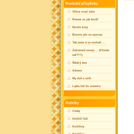
Poslední příspěvky
Vlčice vrací úder
Rveme se jak koně!
Nosím boty
Bonnie jde na operaci
Tak jsme si je nechali …
Zatracený mrazy … (Chcete
mě???)
Štědrý den
Advent
My dvě a sníh
Lajka letí do vesmíru
Rubriky
Citáty
Holčičí řeči
Kočičiny