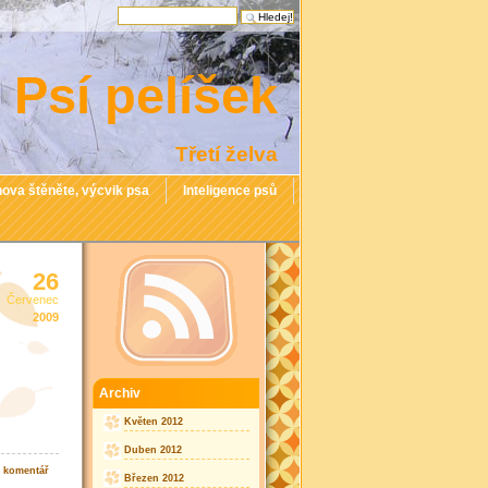
Psí pelíšek
Třetí želva
ova štěněte, výcvik psa
Inteligence psů
26
Červenec
2009
Archiv
Květen 2012
Duben 2012
1 komentář
Březen 2012