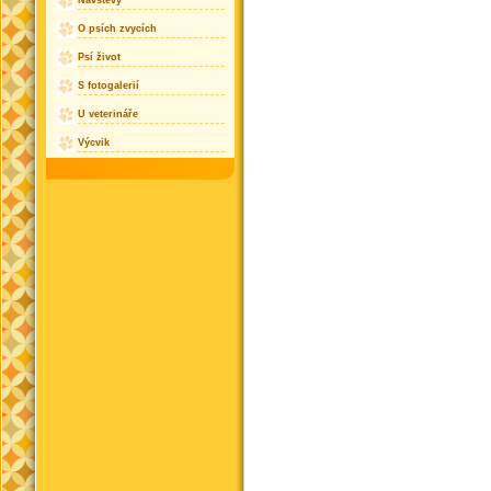
Návštěvy
O psích zvycích
Psí život
S fotogalerií
U veterináře
Výcvik