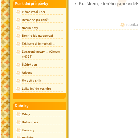
s Kulíškem, kterého jsme vidě
Poslední příspěvky
Vlčice vrací úder
Rveme se jak koně!
rubrik
Nosím boty
Bonnie jde na operaci
Tak jsme si je nechali …
Zatracený mrazy … (Chcete
mě???)
Štědrý den
Advent
My dvě a sníh
Lajka letí do vesmíru
Rubriky
Citáty
Holčičí řeči
Kočičiny