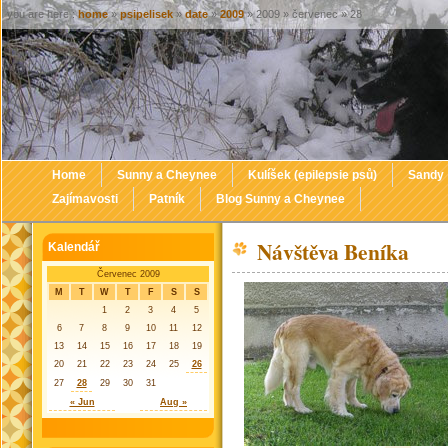
you are here :
home
»
psipelisek
»
date
»
2009
» 2009 » červenec » 28
Home
Sunny a Cheynee
Kulíšek (epilepsie psů)
Sandy
Zajímavosti
Patník
Blog Sunny a Cheynee
Návštěva Beníka
Kalendář
Červenec 2009
M
T
W
T
F
S
S
1
2
3
4
5
6
7
8
9
10
11
12
13
14
15
16
17
18
19
20
21
22
23
24
25
26
27
28
29
30
31
« Jun
Aug »