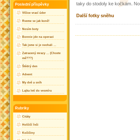
taky do stodoly ke kočkám. No, 
Poslední příspěvky
Vlčice vrací úder
Další fotky sněhu
Rveme se jak koně!
Nosím boty
Bonnie jde na operaci
Tak jsme si je nechali …
Zatracený mrazy … (Chcete
mě???)
Štědrý den
Advent
My dvě a sníh
Lajka letí do vesmíru
Rubriky
Citáty
Holčičí řeči
Kočičiny