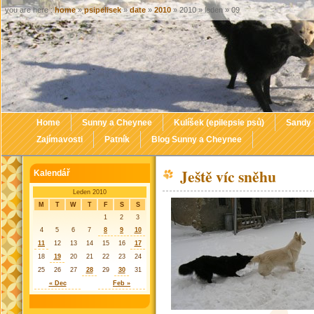
you are here :
home
»
psipelisek
»
date
»
2010
» 2010 » leden » 09
Home
Sunny a Cheynee
Kulíšek (epilepsie psů)
Sandy
Zajímavosti
Patník
Blog Sunny a Cheynee
Ještě víc sněhu
Kalendář
Leden 2010
M
T
W
T
F
S
S
1
2
3
4
5
6
7
8
9
10
11
12
13
14
15
16
17
18
19
20
21
22
23
24
25
26
27
28
29
30
31
« Dec
Feb »