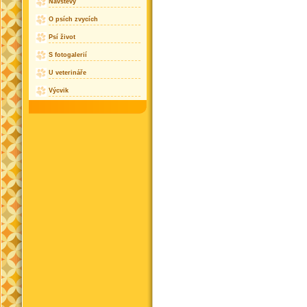
Návštěvy
O psích zvycích
Psí život
S fotogalerií
U veterináře
Výcvik