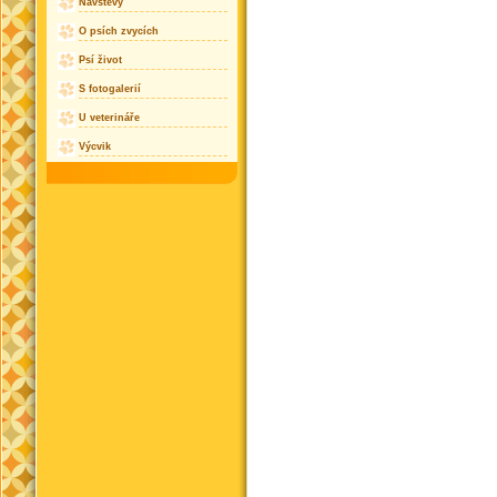
Návštěvy
O psích zvycích
Psí život
S fotogalerií
U veterináře
Výcvik