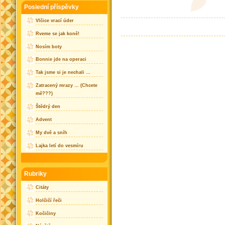
Poslední příspěvky
Vlčice vrací úder
Rveme se jak koně!
Nosím boty
Bonnie jde na operaci
Tak jsme si je nechali …
Zatracený mrazy … (Chcete
mě???)
Štědrý den
Advent
My dvě a sníh
Lajka letí do vesmíru
Rubriky
Citáty
Holčičí řeči
Kočičiny