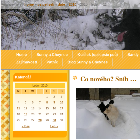
you are here :
home
»
psipelisek
»
date
»
2010
» 2010 » leden » 11
Home
Sunny a Cheynee
Kulíšek (epilepsie psů)
Sandy
Zajímavosti
Patník
Blog Sunny a Cheynee
Co nového? Sníh …
Kalendář
Leden 2010
M
T
W
T
F
S
S
1
2
3
4
5
6
7
8
9
10
11
12
13
14
15
16
17
18
19
20
21
22
23
24
25
26
27
28
29
30
31
« Dec
Feb »